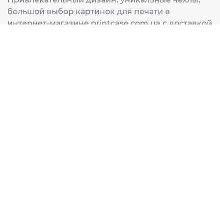
большой выбор картинок для печати в
интернет-магазине printcase.com.ua с доставкой
в любой город Украины: Киев, Харьков, Львов,
Одеса, Днепр.
ИНФОРМАЦИЯ
Главная
О нас
Доставка и оплата
Часто задаваемые вопросы
ССЫЛКИ
Корзина