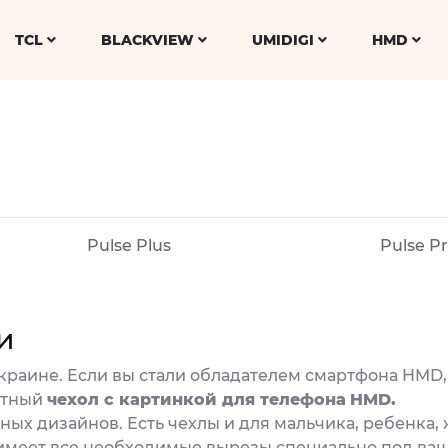
TCL
BLACKVIEW
UMIDIGI
HMD
Pulse Plus
Pulse P
и
раине. Если вы стали обладателем смартфона HMD, т
итный
чехол с картинкой для телефона
HMD.
ых дизайнов. Есть чехлы и для мальчика, ребенка,
имеет все необходимые вырезы специально под ваш