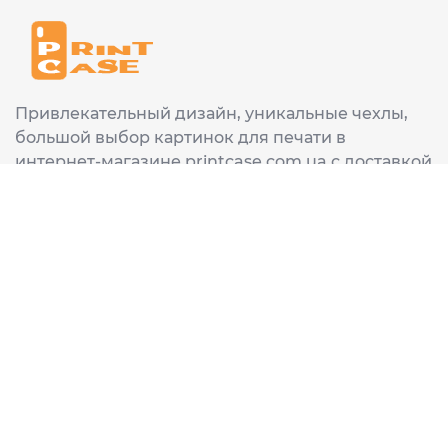
Привлекательный дизайн, уникальные чехлы,
большой выбор картинок для печати в
интернет-магазине printcase.com.ua с доставкой
в любой город Украины: Киев, Харьков, Львов,
Одеса, Днепр.
ИНФОРМАЦИЯ
Главная
О нас
Доставка и оплата
Часто задаваемые вопросы