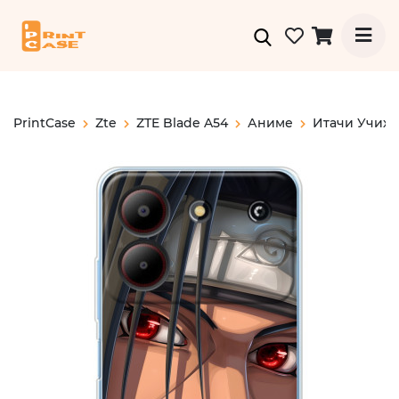
PrintCase
Zte
ZTE Blade A54
Аниме
Итачи Учиха