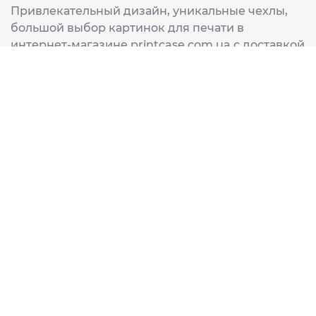
Привлекательный дизайн, уникальные чехлы,
большой выбор картинок для печати в
интернет-магазине printcase.com.ua с доставкой
в любой город Украины: Киев, Харьков, Львов,
Одеса, Днепр.
ИНФОРМАЦИЯ
Главная
О нас
Доставка и оплата
Часто задаваемые вопросы
ССЫЛКИ
Корзина