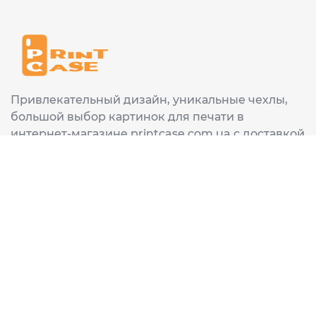
Привлекательный дизайн, уникальные чехлы,
большой выбор картинок для печати в
интернет-магазине printcase.com.ua с доставкой
в любой город Украины: Киев, Харьков, Львов,
Одеса, Днепр.
ИНФОРМАЦИЯ
Главная
О нас
Доставка и оплата