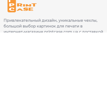
Привлекательный дизайн, уникальные чехлы,
большой выбор картинок для печати в
интернет-магазине printcase.com.ua с доставкой
в любой город Украины: Киев, Харьков, Львов,
Одеса, Днепр.
ИНФОРМАЦИЯ
Главная
О нас
Доставка и оплата
Часто задаваемые вопросы