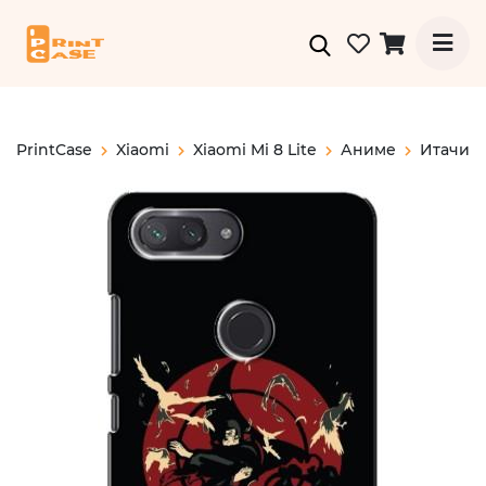
PrintCase
Xiaomi
Xiaomi Mi 8 Lite
Аниме
Итачи У