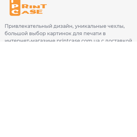
Привлекательный дизайн, уникальные чехлы,
большой выбор картинок для печати в
интернет-магазине printcase.com.ua с доставкой
в любой город Украины: Киев, Харьков, Львов,
Одеса, Днепр.
ИНФОРМАЦИЯ
Главная
О нас
Доставка и оплата
Часто задаваемые вопросы