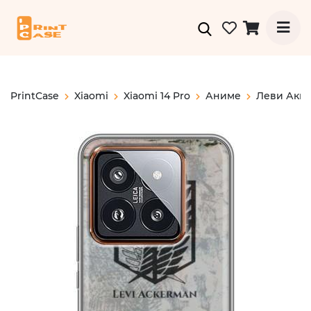
PrintCase
Xiaomi
Xiaomi 14 Pro
Аниме
Леви Акк