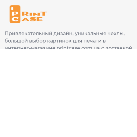
Привлекательный дизайн, уникальные чехлы,
большой выбор картинок для печати в
интернет-магазине printcase.com.ua с доставкой
в любой город Украины: Киев, Харьков, Львов,
Одеса, Днепр.
ИНФОРМАЦИЯ
Главная
О нас
Доставка и оплата
Часто задаваемые вопросы