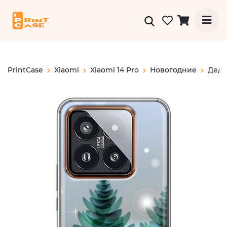
PrintCase
Xiaomi
Xiaomi 14 Pro
Новогодние
Дед 