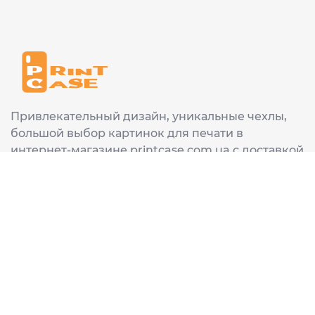
Привлекательный дизайн, уникальные чехлы,
большой выбор картинок для печати в
интернет-магазине printcase.com.ua с доставкой
в любой город Украины: Киев, Харьков, Львов,
Одеса, Днепр.
ИНФОРМАЦИЯ
Главная
О нас