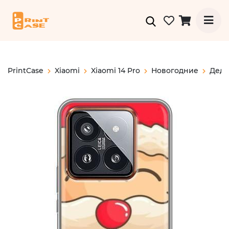
PrintCase
Xiaomi
Xiaomi 14 Pro
Новогодние
Дед 