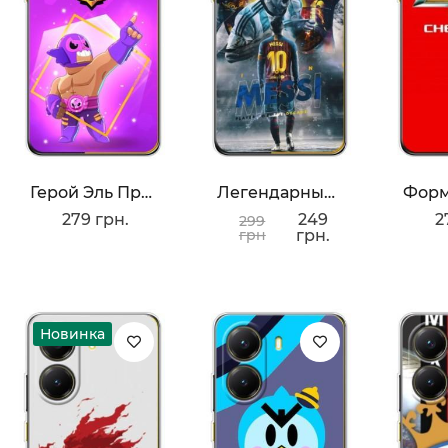
Герой Эль Примо
Легендарный Месси
279 грн.
249
2
299
грн
грн.
Новинка