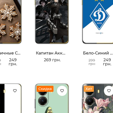
Пряничные Снежинки
Капитан Аккерман
Бело-Синий Динамо
249
269 грн.
249
9
299
н
грн.
грн
грн.
Скидка
Хит