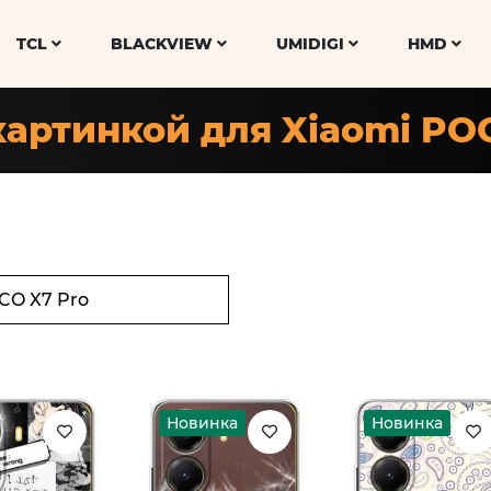
TCL
BLACKVIEW
UMIDIGI
HMD
картинкой для Xiaomi PO
Новинка
Новинка