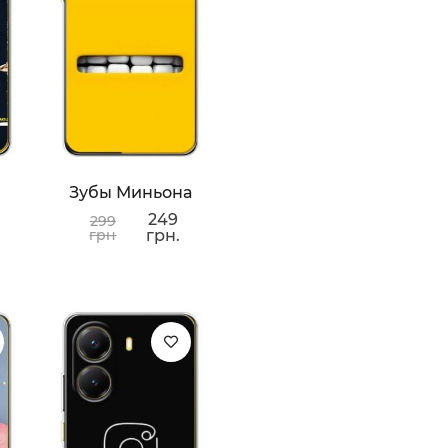
Зубы Миньона
249
299
грн
грн.