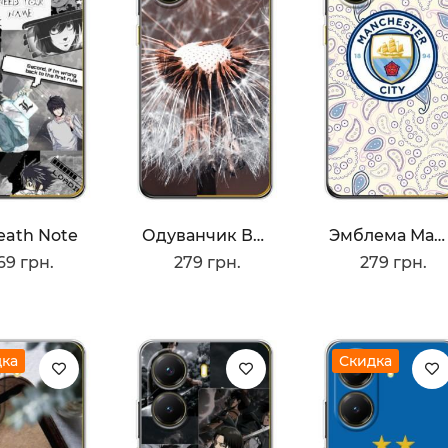
Death Note
Одуванчик Вблизи
Эмблема Ман Сити
69 грн.
279 грн.
279 грн.
дка
Скидка