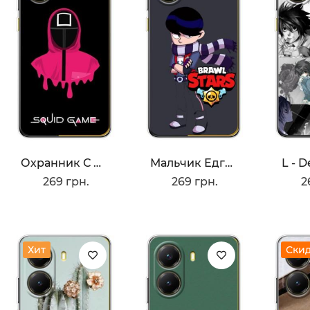
Охранник С Квадратом
Мальчик Едгар
L - 
269 грн.
269 грн.
2
Хит
Ски