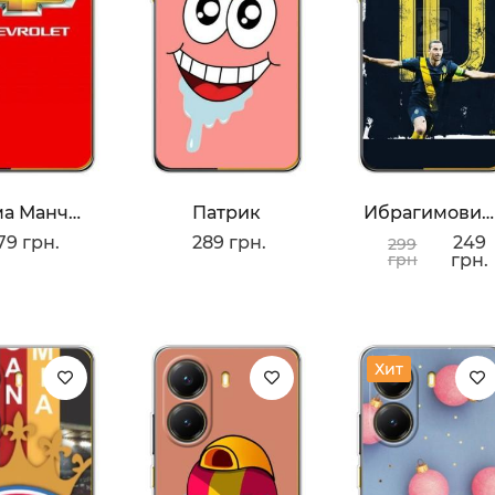
Форма Манчестера Юнайтед
Патрик
Ибрагимович 10
79 грн.
289 грн.
249
299
грн
грн.
Хит