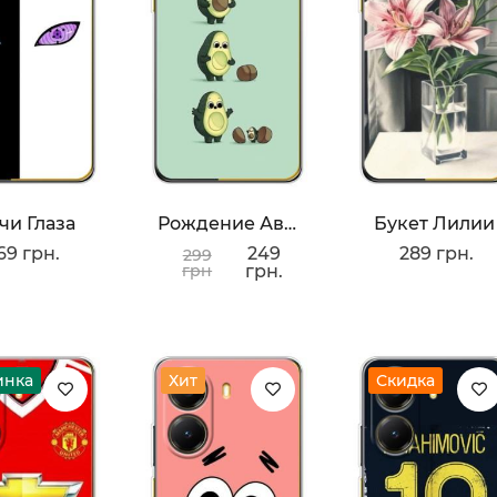
чи Глаза
Рождение Авокадо
Букет Лилии
69 грн.
249
289 грн.
299
грн
грн.
инка
Хит
Скидка