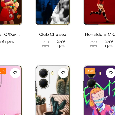
Amber С Факелом
Club Chelsea
Ronaldo В М
69 грн.
249
249
299
299
грн
грн.
грн
грн.
дка
Хит