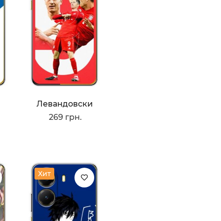
Новогодние
украшения
Снежинки
Левандовски
269 грн.
Хит