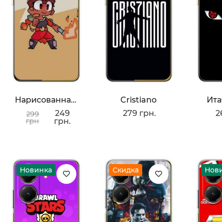
Нарисованная Amber
Cristiano
Ита
249
279 грн.
2
299
грн
грн.
Новинка
Скидка
Нов