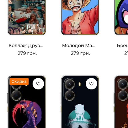
Коллаж Друзья
Молодой Манки Де Луффи
Боец
279 грн.
279 грн.
2
Скидка