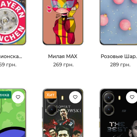
Чемпионская Бавария
Милая MAX
Розо
69 грн.
269 грн.
289 грн.
инка
Хит