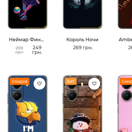
Неймар Финты
Король Ночи
249
269 грн.
2
299
грн
грн.
Скидка
Хит
Ски