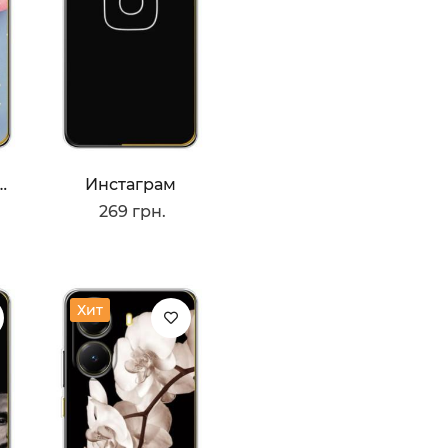
вые Шары
Инстаграм
269 грн.
Хит