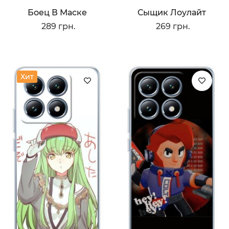
Боец В Маске
Сыщик Лоулайт
289 грн.
269 грн.
Хит