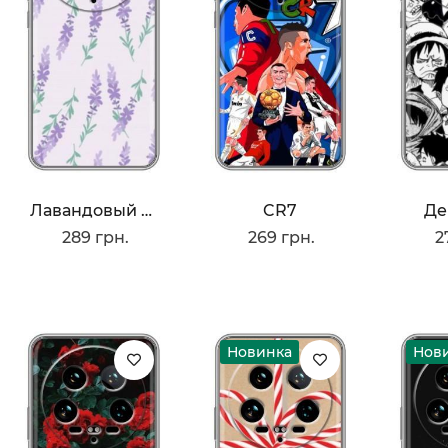
Лавандовый Фон
CR7
Де
289 грн.
269 грн.
2
Новинка
Нов