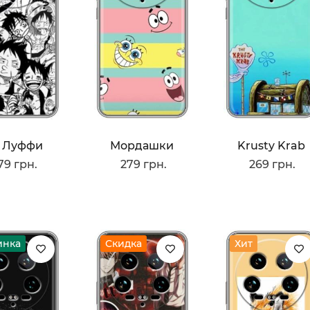
 Луффи
Мордашки
Krusty Krab
79 грн.
279 грн.
269 грн.
инка
Скидка
Хит