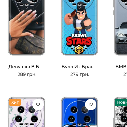
Девушка В БМВ
Булл Из Бравл Старс
БМВ 
289 грн.
279 грн.
2
Хит
Нов