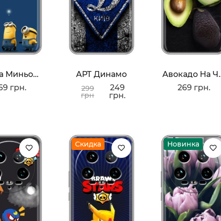
Мечта Миньона
АРТ Динамо
Авокадо 
69 грн.
249
269 грн.
299
грн
грн.
Скидка
Новинка