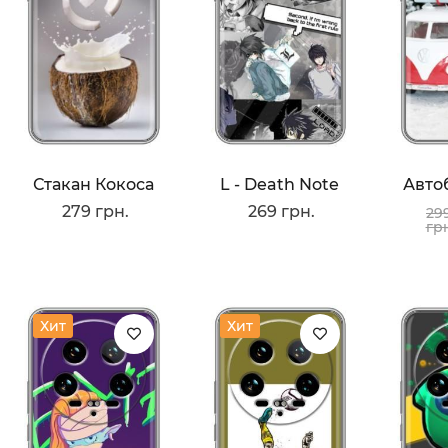
Стакан Кокоса
L - Death Note
279 грн.
269 грн.
29
гр
Хит
Хит