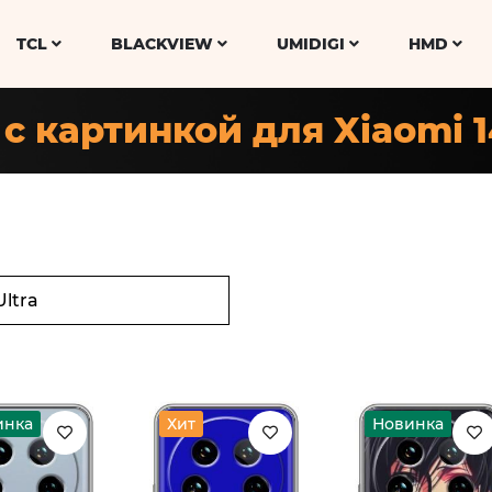
TCL
BLACKVIEW
UMIDIGI
HMD
с картинкой для Xiaomi 1
инка
Хит
Новинка