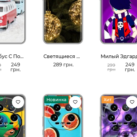
Автобус С Подарками
Светящиеся Игрушки
Милый Эдгар
249
289 грн.
249
9
299
н
грн.
грн
грн.
Новинка
Хит