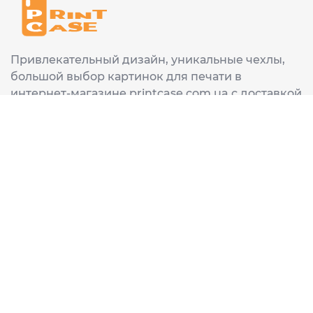
Привлекательный дизайн, уникальные чехлы,
большой выбор картинок для печати в
интернет-магазине printcase.com.ua с доставкой
в любой город Украины: Киев, Харьков, Львов,
Одеса, Днепр.
ИНФОРМАЦИЯ
Главная
О нас
Доставка и оплата
Часто задаваемые вопросы