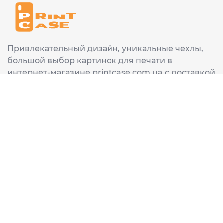
Привлекательный дизайн, уникальные чехлы,
большой выбор картинок для печати в
интернет-магазине printcase.com.ua с доставкой
в любой город Украины: Киев, Харьков, Львов,
Одеса, Днепр.
ИНФОРМАЦИЯ
Главная
О нас
Доставка и оплата
Часто задаваемые вопросы