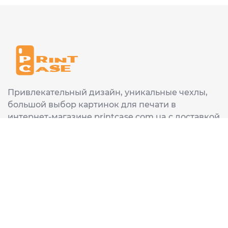
Привлекательный дизайн, уникальные чехлы,
большой выбор картинок для печати в
интернет-магазине printcase.com.ua с доставкой
в любой город Украины: Киев, Харьков, Львов,
Одеса, Днепр.
ИНФОРМАЦИЯ
Главная
О нас