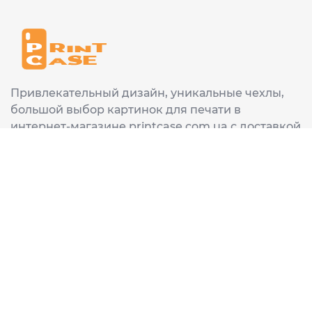
Привлекательный дизайн, уникальные чехлы,
большой выбор картинок для печати в
интернет-магазине printcase.com.ua с доставкой
в любой город Украины: Киев, Харьков, Львов,
Одеса, Днепр.
ИНФОРМАЦИЯ
Главная
О нас
Доставка и оплата