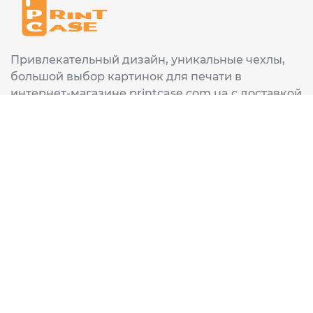
Привлекательный дизайн, уникальные чехлы,
большой выбор картинок для печати в
интернет-магазине printcase.com.ua с доставкой
в любой город Украины: Киев, Харьков, Львов,
Одеса, Днепр.
ИНФОРМАЦИЯ
Главная
О нас
Доставка и оплата
Часто задаваемые вопросы