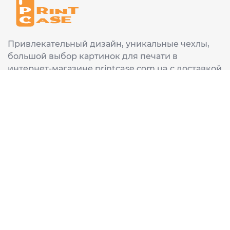
Привлекательный дизайн, уникальные чехлы,
большой выбор картинок для печати в
интернет-магазине printcase.com.ua с доставкой
в любой город Украины: Киев, Харьков, Львов,
Одеса, Днепр.
ИНФОРМАЦИЯ
Главная
О нас
Доставка и оплата
Часто задаваемые вопросы