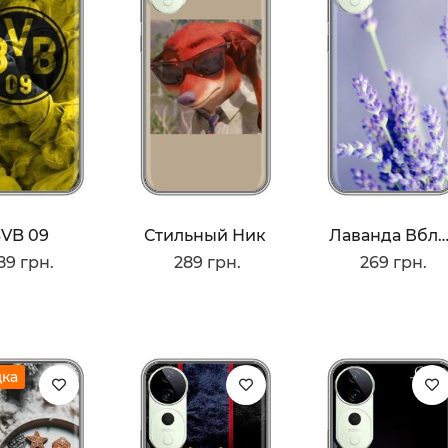
VB 09
Стильный Ник
Лаванда Вблиз
89 грн.
289 грн.
269 грн.
дка