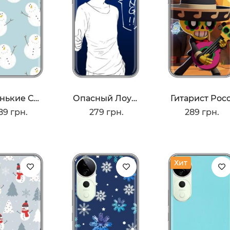
Маленькие Снеговики
Опасный Лоулайт
Гитарист Poc
89 грн.
279 грн.
289 грн.
Хит