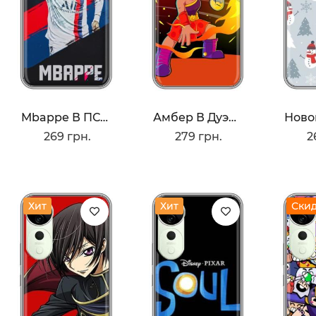
Mbappe В ПСЖ
Амбер В Дуэли
269 грн.
279 грн.
2
Хит
Хит
Ски