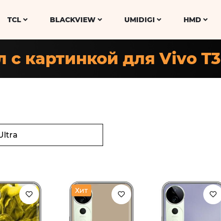
TCL
BLACKVIEW
UMIDIGI
HMD
 с картинкой для Vivo T3
Хит