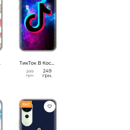
за
ТикТок В Космосе
249
299
грн
грн.
Хит