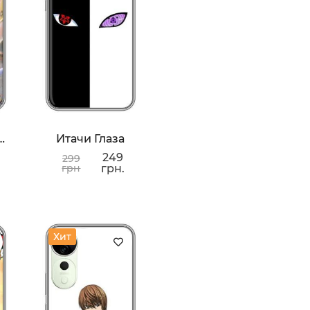
Зверополис
Итачи Глаза
249
299
грн
грн.
Хит