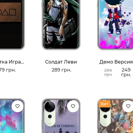
Визитка Игра В Кальмара
Солдат Леви
Демо Верси
79 грн.
289 грн.
249
299
грн
грн.
Хит