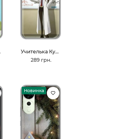
усы
Учителька Курису
289 грн.
Новинка