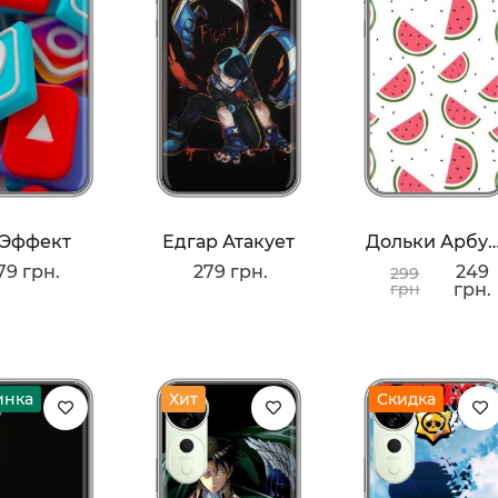
 Эффект
Едгар Атакует
Дольки Арбу
79 грн.
279 грн.
249
299
грн
грн.
инка
Хит
Скидка