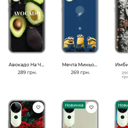
Авокадо На Черном
Мечта Миньона
289 грн.
269 грн.
29
гр
Новинка
Нов