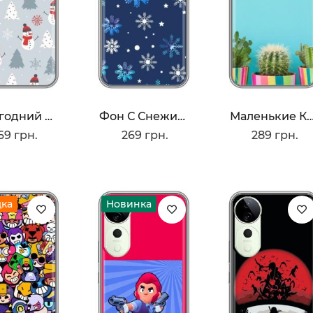
Новогодний Фон
Фон С Снежинками
Маленькие Какт
69 грн.
269 грн.
289 грн.
дка
Новинка