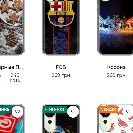
Имбирные Пряники
FCB
Корона
249
269 грн.
269 грн.
9
н
грн.
инка
Новинка
Скидка