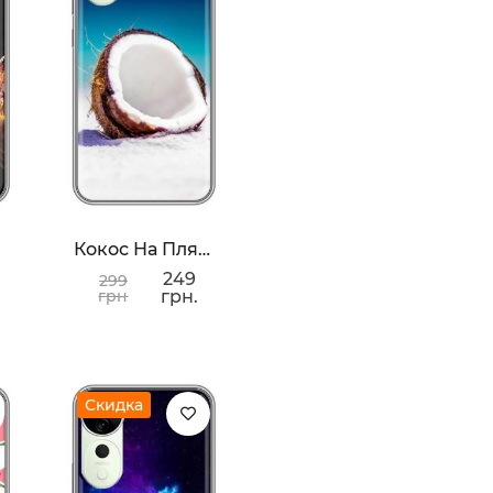
ФК Шахтер
Снежинки
Кокос На Пляже
249
299
грн
грн.
Скидка