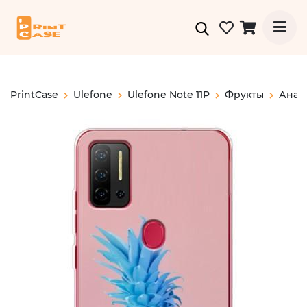
PrintCase
Ulefone
Ulefone Note 11P
Фрукты
Анан