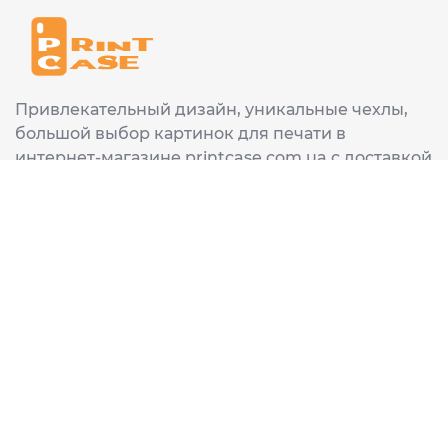
Привлекательный дизайн, уникальные чехлы,
большой выбор картинок для печати в
интернет-магазине printcase.com.ua с доставкой
в любой город Украины: Киев, Харьков, Львов,
Одеса, Днепр.
ИНФОРМАЦИЯ
Главная
О нас
Доставка и оплата
Часто задаваемые вопросы