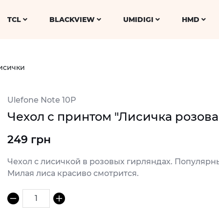
TCL
BLACKVIEW
UMIDIGI
HMD
исички
Ulefone Note 10P
Чехол с принтом "Лисичка розовая
249 грн
Чехол с лисичкой в розовых гирляндах. Популярн
Милая лиса красиво смотрится.
1