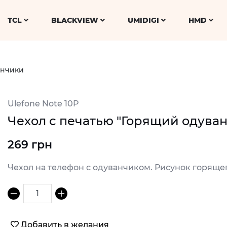
TCL
BLACKVIEW
UMIDIGI
HMD
анчики
Ulefone Note 10P
Чехол с печатью "Горящий одуванч
269 грн
Чехол на телефон с одуванчиком. Рисунок горяще
1
Добавить в желания