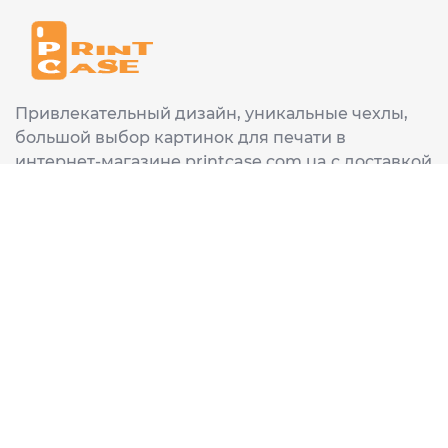
Привлекательный дизайн, уникальные чехлы,
большой выбор картинок для печати в
интернет-магазине printcase.com.ua с доставкой
в любой город Украины: Киев, Харьков, Львов,
Одеса, Днепр.
ИНФОРМАЦИЯ
Главная
О нас
Доставка и оплата
Часто задаваемые вопросы