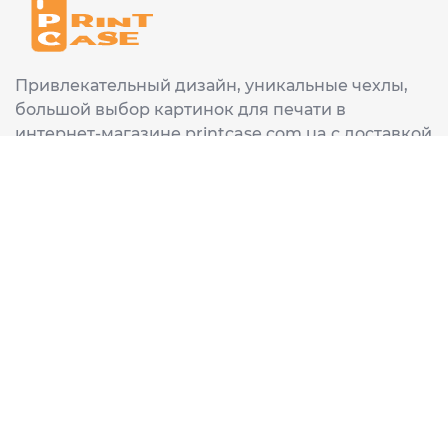
Привлекательный дизайн, уникальные чехлы,
большой выбор картинок для печати в
интернет-магазине printcase.com.ua с доставкой
в любой город Украины: Киев, Харьков, Львов,
Одеса, Днепр.
ИНФОРМАЦИЯ
Главная
О нас
Доставка и оплата
Часто задаваемые вопросы