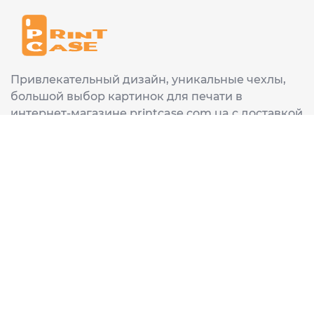
Привлекательный дизайн, уникальные чехлы,
большой выбор картинок для печати в
интернет-магазине printcase.com.ua с доставкой
в любой город Украины: Киев, Харьков, Львов,
Одеса, Днепр.
ИНФОРМАЦИЯ
Главная
О нас
Доставка и оплата
Часто задаваемые вопросы