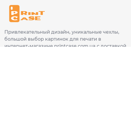
Привлекательный дизайн, уникальные чехлы,
большой выбор картинок для печати в
интернет-магазине printcase.com.ua с доставкой
в любой город Украины: Киев, Харьков, Львов,
Одеса, Днепр.
ИНФОРМАЦИЯ
Главная
О нас
Доставка и оплата
Часто задаваемые вопросы