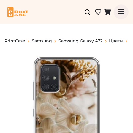
PrintCase
Samsung
Samsung Galaxy A72
Цветы
О