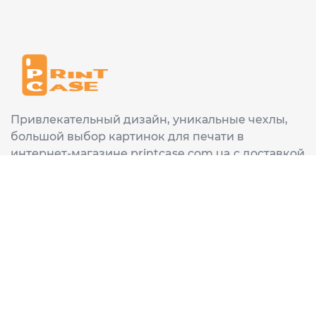
Привлекательный дизайн, уникальные чехлы,
большой выбор картинок для печати в
интернет-магазине printcase.com.ua с доставкой
в любой город Украины: Киев, Харьков, Львов,
Одеса, Днепр.
ИНФОРМАЦИЯ
Главная
О нас