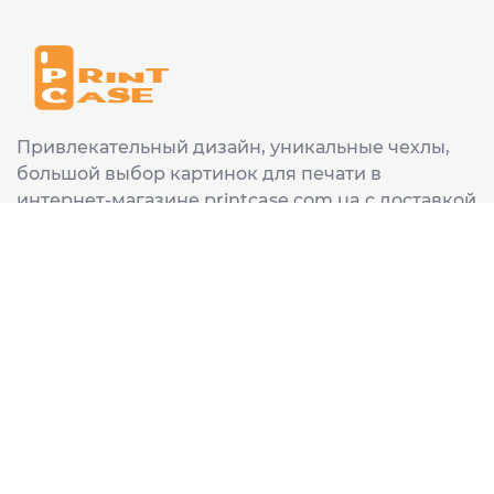
Привлекательный дизайн, уникальные чехлы,
большой выбор картинок для печати в
интернет-магазине printcase.com.ua с доставкой
в любой город Украины: Киев, Харьков, Львов,
Одеса, Днепр.
ИНФОРМАЦИЯ
Главная
О нас
Доставка и оплата