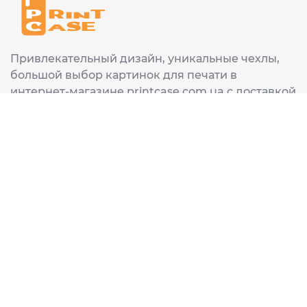
Привлекательный дизайн, уникальные чехлы,
большой выбор картинок для печати в
интернет-магазине printcase.com.ua с доставкой
в любой город Украины: Киев, Харьков, Львов,
Одеса, Днепр.
ИНФОРМАЦИЯ
Главная
О нас
Доставка и оплата
Часто задаваемые вопросы