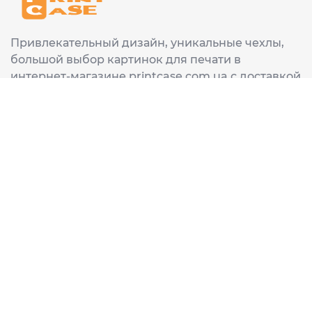
Привлекательный дизайн, уникальные чехлы,
большой выбор картинок для печати в
интернет-магазине printcase.com.ua с доставкой
в любой город Украины: Киев, Харьков, Львов,
Одеса, Днепр.
ИНФОРМАЦИЯ
Главная
О нас
Доставка и оплата
Часто задаваемые вопросы
ССЫЛКИ