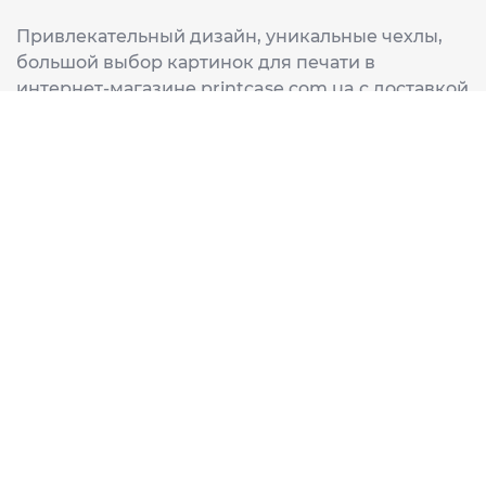
Привлекательный дизайн, уникальные чехлы,
большой выбор картинок для печати в
интернет-магазине printcase.com.ua с доставкой
в любой город Украины: Киев, Харьков, Львов,
Одеса, Днепр.
ИНФОРМАЦИЯ
Главная
О нас
Доставка и оплата
Часто задаваемые вопросы
ССЫЛКИ
Корзина