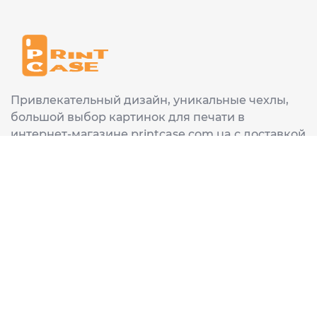
Привлекательный дизайн, уникальные чехлы,
большой выбор картинок для печати в
интернет-магазине printcase.com.ua с доставкой
в любой город Украины: Киев, Харьков, Львов,
Одеса, Днепр.
ИНФОРМАЦИЯ
Главная
О нас
Доставка и оплата