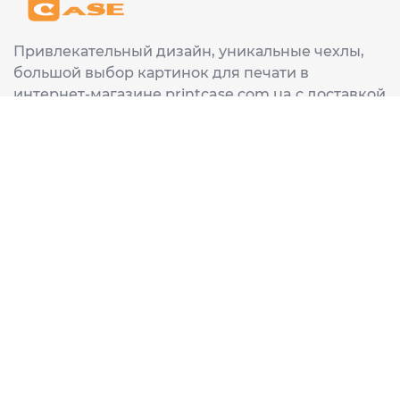
Привлекательный дизайн, уникальные чехлы,
большой выбор картинок для печати в
интернет-магазине printcase.com.ua с доставкой
в любой город Украины: Киев, Харьков, Львов,
Одеса, Днепр.
ИНФОРМАЦИЯ
Главная
О нас
Доставка и оплата
Часто задаваемые вопросы
ССЫЛКИ