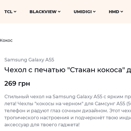
TCL
BLACKVIEW
UMIDIGI
HMD
Кокос
Samsung Galaxy A55
Чехол с печатью "Стакан кокоса" 
269 грн
Стильный чехол на Samsung Galaxy A55 с ярким п
лета! Чехлы "кокосы на черном" для Самсунг А55 
телефон и радуют глаз сочным дизайном. Этот че
тропического настроения и подчеркнёт твою инд
аксессуар для твоего гаджета!