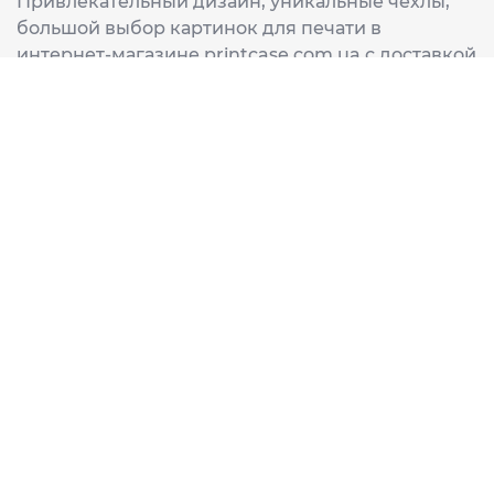
Привлекательный дизайн, уникальные чехлы,
большой выбор картинок для печати в
интернет-магазине printcase.com.ua с доставкой
в любой город Украины: Киев, Харьков, Львов,
Одеса, Днепр.
ИНФОРМАЦИЯ
Главная
О нас
Доставка и оплата
Часто задаваемые вопросы
ССЫЛКИ
Корзина