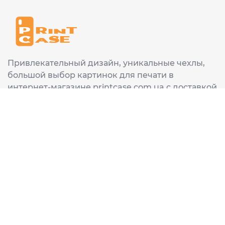
Привлекательный дизайн, уникальные чехлы,
большой выбор картинок для печати в
интернет-магазине printcase.com.ua с доставкой
в любой город Украины: Киев, Харьков, Львов,
Одеса, Днепр.
ИНФОРМАЦИЯ
Главная
О нас
Доставка и оплата