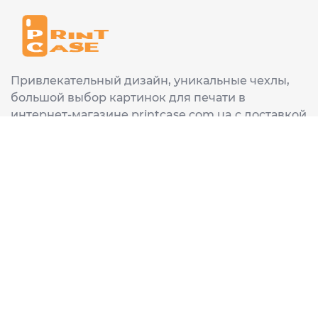
Привлекательный дизайн, уникальные чехлы,
большой выбор картинок для печати в
интернет-магазине printcase.com.ua с доставкой
в любой город Украины: Киев, Харьков, Львов,
Одеса, Днепр.
ИНФОРМАЦИЯ
Главная
О нас
Доставка и оплата
Часто задаваемые вопросы