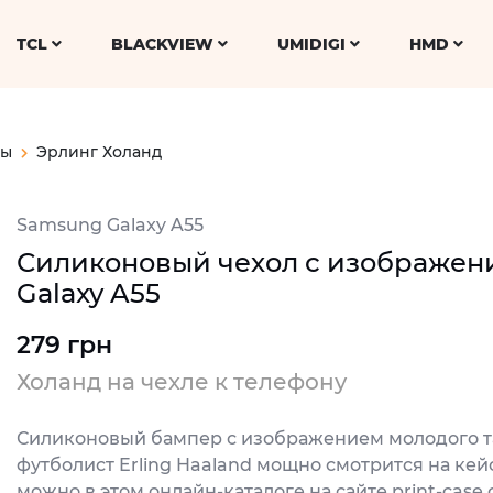
TCL
BLACKVIEW
UMIDIGI
HMD
ты
Эрлинг Холанд
Samsung Galaxy A55
Силиконовый чехол с изображени
Galaxy A55
279 грн
Холанд на чехле к телефону
Силиконовый бампер с изображением молодого т
футболист Erling Haaland мощно смотрится на кейс
можно в этом онлайн-каталоге на сайте print-case.