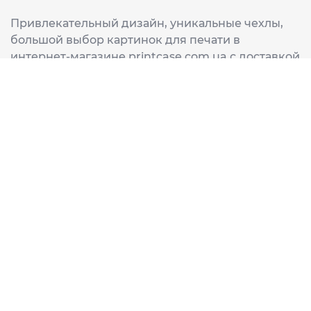
Привлекательный дизайн, уникальные чехлы,
большой выбор картинок для печати в
интернет-магазине printcase.com.ua с доставкой
в любой город Украины: Киев, Харьков, Львов,
Одеса, Днепр.
ИНФОРМАЦИЯ
Главная
О нас
Доставка и оплата
Часто задаваемые вопросы
ССЫЛКИ
Корзина