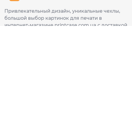
Привлекательный дизайн, уникальные чехлы,
большой выбор картинок для печати в
интернет-магазине printcase.com.ua с доставкой
в любой город Украины: Киев, Харьков, Львов,
Одеса, Днепр.
ИНФОРМАЦИЯ
Главная
О нас
Доставка и оплата
Часто задаваемые вопросы
ССЫЛКИ