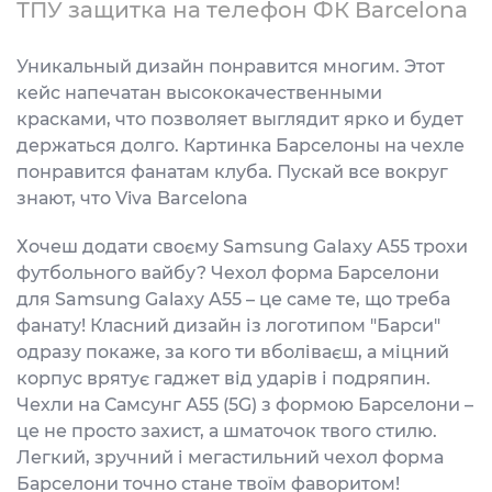
ТПУ защитка на телефон ФК Barcelona
Уникальный дизайн понравится многим. Этот
кейс напечатан высококачественными
красками, что позволяет выглядит ярко и будет
держаться долго. Картинка Барселоны на чехле
понравится фанатам клуба. Пускай все вокруг
знают, что Viva Barcelona
Хочеш додати своєму Samsung Galaxy A55 трохи
футбольного вайбу? Чехол форма Барселони
для Samsung Galaxy A55 – це саме те, що треба
фанату! Класний дизайн із логотипом "Барси"
одразу покаже, за кого ти вболіваєш, а міцний
корпус врятує гаджет від ударів і подряпин.
Чехли на Самсунг А55 (5G) з формою Барселони –
це не просто захист, а шматочок твого стилю.
Легкий, зручний і мегастильний чехол форма
Барселони точно стане твоїм фаворитом!