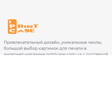
Привлекательный дизайн, уникальные чехлы,
большой выбор картинок для печати в
интернет-магазине printcase.com.ua с доставкой
в любой город Украины: Киев, Харьков, Львов,
Одеса, Днепр.
ИНФОРМАЦИЯ
Главная
О нас