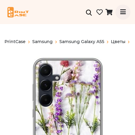
PrintCase
Samsung
Samsung Galaxy A55
Цветы
П