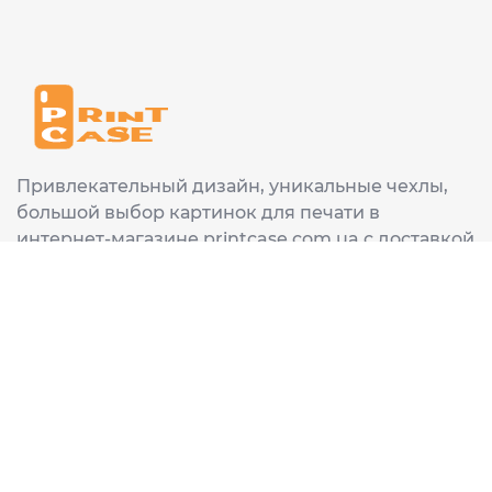
Привлекательный дизайн, уникальные чехлы,
большой выбор картинок для печати в
интернет-магазине printcase.com.ua с доставкой
в любой город Украины: Киев, Харьков, Львов,
Одеса, Днепр.
ИНФОРМАЦИЯ
Главная
О нас