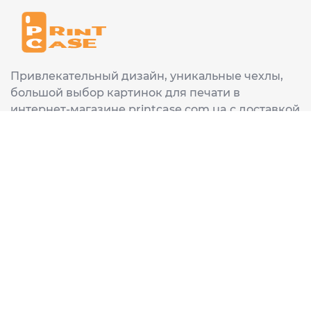
Привлекательный дизайн, уникальные чехлы,
большой выбор картинок для печати в
интернет-магазине printcase.com.ua с доставкой
в любой город Украины: Киев, Харьков, Львов,
Одеса, Днепр.
ИНФОРМАЦИЯ
Главная
О нас
Доставка и оплата
Часто задаваемые вопросы