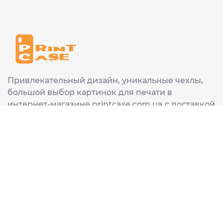
Привлекательный дизайн, уникальные чехлы,
большой выбор картинок для печати в
интернет-магазине printcase.com.ua с доставкой
в любой город Украины: Киев, Харьков, Львов,
Одеса, Днепр.
ИНФОРМАЦИЯ
Главная
О нас