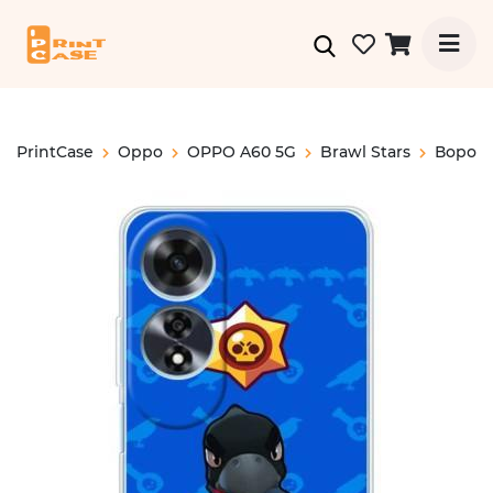
PrintCase
Oppo
OPPO A60 5G
Brawl Stars
Ворон