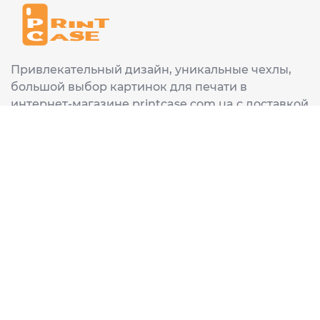
Привлекательный дизайн, уникальные чехлы,
большой выбор картинок для печати в
интернет-магазине printcase.com.ua с доставкой
в любой город Украины: Киев, Харьков, Львов,
Одеса, Днепр.
ИНФОРМАЦИЯ
Главная
О нас
Доставка и оплата
Часто задаваемые вопросы