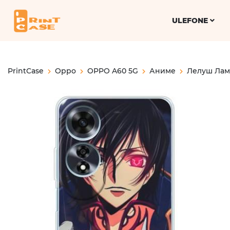
ULEFONE
PrintCase
Oppo
OPPO A60 5G
Аниме
Лелуш Ла