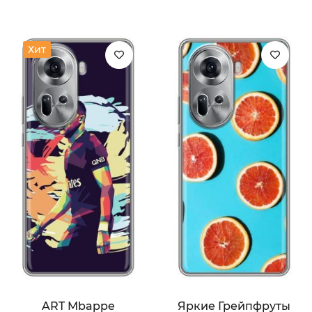
Хит
ART Mbappe
Яркие Грейпфруты