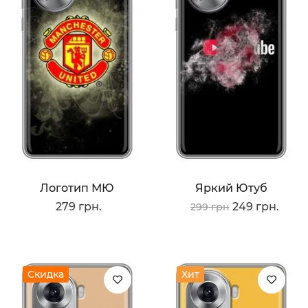
Логотип МЮ
Яркий Ютуб
279 грн.
249 грн.
299 грн
Скидка
Хит