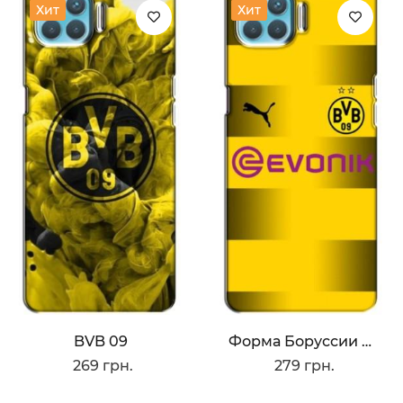
Хит
Хит
BVB 09
Форма Боруссии Дортмунд
269 грн.
279 грн.