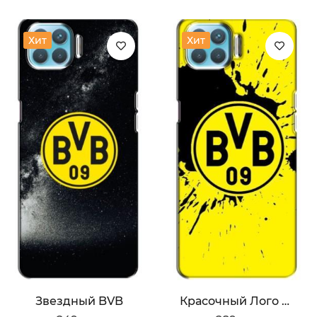
Хит
Хит
Звездный BVB
Красочный Лого BVB